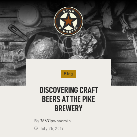
HOME
ABOUT
HISTORY
FIND US
Blog
LIVE MUSIC
DISCOVERING CRAFT
BEERS AT THE PIKE
BREWERY
By
76631pwpadmin
July 25, 2019